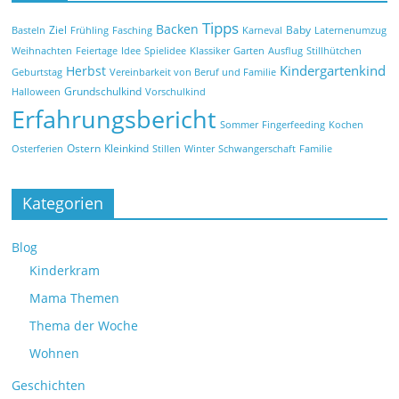
Tipps
Backen
Ziel
Baby
Basteln
Frühling
Fasching
Karneval
Laternenumzug
Weihnachten
Feiertage
Idee
Spielidee
Klassiker
Garten
Ausflug
Stillhütchen
Kindergartenkind
Herbst
Geburtstag
Vereinbarkeit von Beruf und Familie
Grundschulkind
Halloween
Vorschulkind
Erfahrungsbericht
Sommer
Fingerfeeding
Kochen
Ostern
Kleinkind
Osterferien
Stillen
Winter
Schwangerschaft
Familie
Kategorien
Blog
Kinderkram
Mama Themen
Thema der Woche
Wohnen
Geschichten