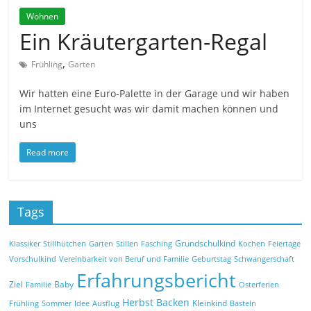
Wohnen
Ein Kräutergarten-Regal
,
Frühling
Garten
Wir hatten eine Euro-Palette in der Garage und wir haben
im Internet gesucht was wir damit machen können und
uns
Read more
Tags
Grundschulkind
Klassiker
Stillhütchen
Garten
Stillen
Fasching
Kochen
Feiertage
Vorschulkind
Vereinbarkeit von Beruf und Familie
Geburtstag
Schwangerschaft
Erfahrungsbericht
Ziel
Baby
Familie
Osterferien
Herbst
Backen
Kleinkind
Frühling
Sommer
Idee
Ausflug
Basteln