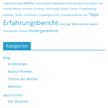
Herbst
Laternenumzug
Vorschulkind
Halloween
Vereinbarkeit von Beruf und
Familie
Winter
Sommer
Frühling
Geburtstag
Kochen
Garten
Fingerfeeding
Tipps
Grundschulkind
Klassiker
Stillen
Osterferien
Schwangerschaft
Idee
Erfahrungsbericht
Feiertage
Weihnachten
Basteln
Kindergartenkind
Ostern
Stillhütchen
Kategorien
Blog
Kinderkram
Mama Themen
Thema der Woche
Wohnen
Geschichten
Der Wuttroll